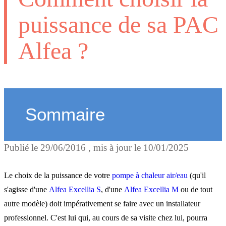
puissance de sa PAC
Alfea ?
Sommaire
Publié le
29/06/2016
, mis à jour le
10/01/2025
L'étude thermique
Le choix de la puissance de votre
pompe à chaleur air/eau
(qu'il
La puissance à apporter
s'agisse d'une
Alfea Excellia S
, d'une
Alfea Excellia M
ou de tout
autre modèle) doit impérativement se faire avec un installateur
professionnel. C'est lui qui, au cours de sa visite chez lui, pourra