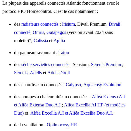
La plupart des appareils connectés Atlantic fonctionnent avec le
protocole IO Homecontrol. C'est le cas notamment :
des
radiateurs connectés
:
Irisium
, Divali Premium,
Divali
connecté
,
Oniris
,
Galapagos
(version avant 2024 sans
molette)*
,
Calissia
et
Agilia
du panneau rayonnant :
Tatou
des
sèche-serviettes connectés
: Sensium,
Serenis Premium
,
Serenis
,
Adelis
et
Adelis étroit
des chauffe-eau connectés :
Calypso
,
Aquacosy Evolution
des pompes à chaleur air/eau connectées :
Alféa Extensa A.I.
et Alféa Extensa Duo A.I.
;
Alfea Excellia AI HP (et modèles
Duo)
et
Alféa Excellia A.I et Alféa Excellia Duo A.I.
de la ventilation :
Optimocosy HR