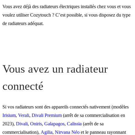
connecté
Vous avez déjà des radiateurs électriques installés chez vous et vous
voulez utiliser Cozytouch ? C’est possible, si vous disposez du type
de radiateurs adéquat.
Vous avez un radiateur qu
n'est pas connecté mais av
fil pilote
Vous avez un radiateur
Vous avez un radiateur no
connecté et sans fil pilote
connecté
Si vos radiateurs sont des appareils connectés nativement (modèles
Irisium
,
Verali
,
Divali Premium
(arrêt de sa commercialisation en
2023),
Divali
,
Oniris
,
Galapagos
,
Calissia
(arrêt de sa
commercialisation),
Agilia
,
Nirvana Néo
et le panneau rayonnant