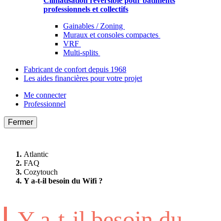
Climatisation réversible pour bâtiments
professionnels et collectifs
Gainables / Zoning
Muraux et consoles compactes
VRF
Multi-splits
Fabricant de confort depuis 1968
Les aides financières pour votre projet
Me connecter
Professionnel
Fermer
Atlantic
FAQ
Cozytouch
Y a-t-il besoin du Wifi ?
Y a-t-il besoin du