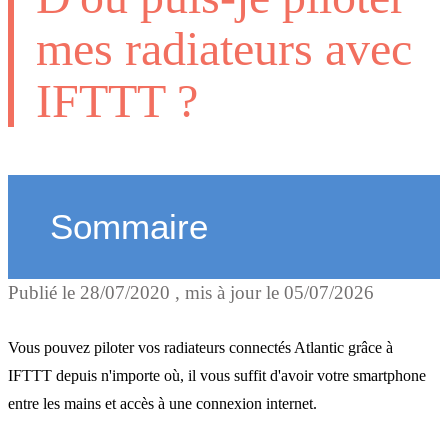
mes radiateurs avec
IFTTT ?
Sommaire
Publié le
28/07/2020
, mis à jour le
05/07/2026
Puis-je piloter à la fois me
radiateurs via IFTTT et via
Vous pouvez piloter vos radiateurs connectés Atlantic grâce à
boitier de commande ou
IFTTT depuis n'importe où, il vous suffit d'avoir votre smartphone
entre les mains et accès à une connexion internet.
l'application Cozytouch ?