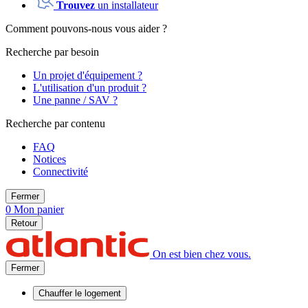
Trouvez
un installateur
Comment pouvons-nous vous aider ?
Recherche par besoin
Un projet d'équipement ?
L'utilisation d'un produit ?
Une panne / SAV ?
Recherche par contenu
FAQ
Notices
Connectivité
Fermer
0
Mon panier
Retour
On est bien chez vous.
Fermer
Chauffer
le logement