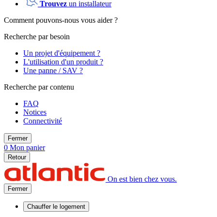
Trouvez
un installateur
Comment pouvons-nous vous aider ?
Recherche par besoin
Un projet d'équipement ?
L'utilisation d'un produit ?
Une panne / SAV ?
Recherche par contenu
FAQ
Notices
Connectivité
Fermer
0
Mon panier
Retour
On est bien chez vous.
Fermer
Chauffer
le logement