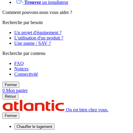
Trouvez
un installateur
Comment pouvons-nous vous aider ?
Recherche par besoin
Un projet d'équipement ?
L'utilisation d'un produit ?
Une panne / SAV ?
Recherche par contenu
FAQ
Notices
Connectivité
Fermer
0
Mon panier
Retour
On est bien chez vous.
Fermer
Chauffer
le logement