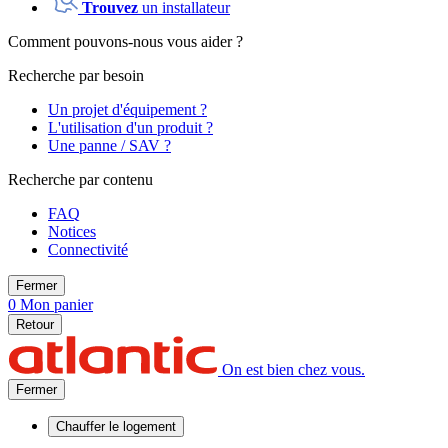
Trouvez
un installateur
Comment pouvons-nous vous aider ?
Recherche par besoin
Un projet d'équipement ?
L'utilisation d'un produit ?
Une panne / SAV ?
Recherche par contenu
FAQ
Notices
Connectivité
Fermer
0
Mon panier
Retour
On est bien chez vous.
Fermer
Chauffer
le logement