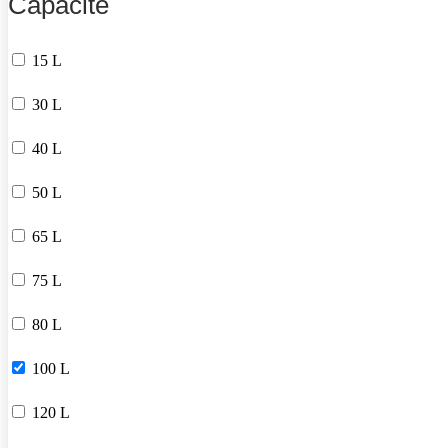
Capacité
15 L
30 L
40 L
50 L
65 L
75 L
80 L
100 L
120 L