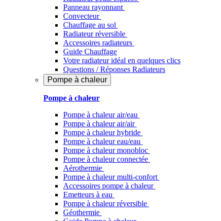
Panneau rayonnant
Convecteur
Chauffage au sol
Radiateur réversible
Accessoires radiateurs
Guide Chauffage
Votre radiateur idéal en quelques clics
Questions / Réponses Radiateurs
Pompe à chaleur
Pompe à chaleur
Pompe à chaleur air/eau
Pompe à chaleur air/air
Pompe à chaleur hybride
Pompe à chaleur​ eau/eau
Pompe à chaleur monobloc
Pompe à chaleur connectée
Aérothermie
Pompe à chaleur multi-confort
Accessoires pompe à chaleur
Emetteurs à eau
Pompe à chaleur réversible
Géothermie