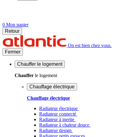
0
Mon panier
Retour
On est bien chez vous.
Fermer
Chauffer
le logement
Chauffer
le logement
Chauffage électrique
Chauffage électrique
Radiateur électrique
Radiateur connecté
Radiateur à inertie
Radiateur à chaleur douce
Radiateur design
Radiateur petits espaces