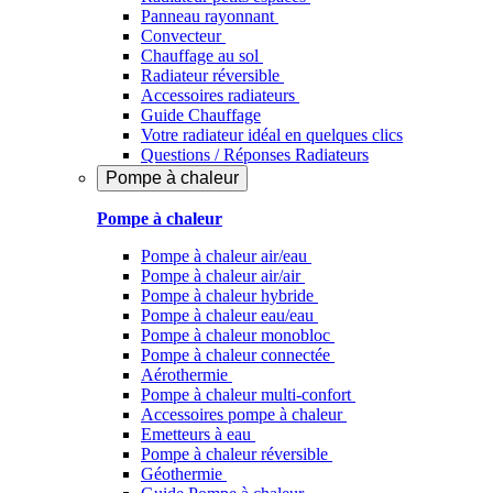
Panneau rayonnant
Convecteur
Chauffage au sol
Radiateur réversible
Accessoires radiateurs
Guide Chauffage
Votre radiateur idéal en quelques clics
Questions / Réponses Radiateurs
Pompe à chaleur
Pompe à chaleur
Pompe à chaleur air/eau
Pompe à chaleur air/air
Pompe à chaleur hybride
Pompe à chaleur​ eau/eau
Pompe à chaleur monobloc
Pompe à chaleur connectée
Aérothermie
Pompe à chaleur multi-confort
Accessoires pompe à chaleur
Emetteurs à eau
Pompe à chaleur réversible
Géothermie