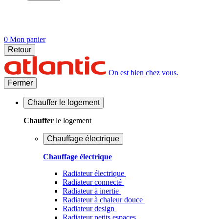
0
Mon panier
Retour
On est bien chez vous.
Fermer
Chauffer
le logement
Chauffer
le logement
Chauffage électrique
Chauffage électrique
Radiateur électrique
Radiateur connecté
Radiateur à inertie
Radiateur à chaleur douce
Radiateur design
Radiateur petits espaces