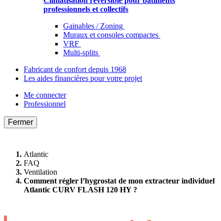
Climatisation réversible pour bâtiments
professionnels et collectifs
Gainables / Zoning
Muraux et consoles compactes
VRF
Multi-splits
Fabricant de confort depuis 1968
Les aides financières pour votre projet
Me connecter
Professionnel
Fermer
Atlantic
FAQ
Ventilation
Comment régler l’hygrostat de mon extracteur individuel
Atlantic CURV FLASH 120 HY ?