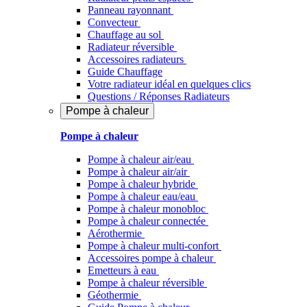
Panneau rayonnant
Convecteur
Chauffage au sol
Radiateur réversible
Accessoires radiateurs
Guide Chauffage
Votre radiateur idéal en quelques clics
Questions / Réponses Radiateurs
Pompe à chaleur
Pompe à chaleur
Pompe à chaleur air/eau
Pompe à chaleur air/air
Pompe à chaleur hybride
Pompe à chaleur​ eau/eau
Pompe à chaleur monobloc
Pompe à chaleur connectée
Aérothermie
Pompe à chaleur multi-confort
Accessoires pompe à chaleur
Emetteurs à eau
Pompe à chaleur réversible
Géothermie