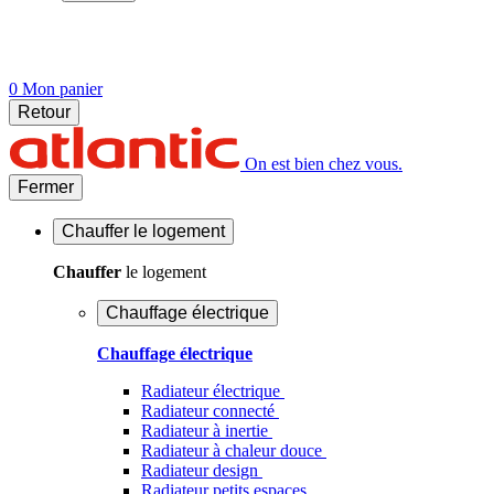
0
Mon panier
Retour
On est bien chez vous.
Fermer
Chauffer
le logement
Chauffer
le logement
Chauffage électrique
Chauffage électrique
Radiateur électrique
Radiateur connecté
Radiateur à inertie
Radiateur à chaleur douce
Radiateur design
Radiateur petits espaces