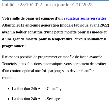
Publié le
28/10/2022
, mis à jour le
01/10/2025
La fonction 24h Auto-
Chauffage.
Votre salle de bains est équipée d’un
radiateur sèche-serviettes
Atlantic 2012 ancienne génération (modèle fabriqué avant 2022)
avec un boîtier constitué d’une petite molette pour les modes et
La fonction 24h Auto-
d’une grande molette pour la température, et vous souhaitez le
Séchage.
programmer ?
Il n’est pas possible de programmer ce modèle de façon avancée.
Régler la température au
Toutefois, deux fonctions automatiques vous permettent de profiter
quotidien
d’un confort optimal une fois par jour, sans devoir chauffer en
continu :
La fonction 24h Auto-Chauffage
La fonction 24h Auto-Séchage