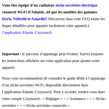
sèche-serviettes Wi-Fi à
Vous êtes équipé d’un radiateur
sèche-serviettes électrique
l’application Atlantic
connecté Wi-Fi d’Atlantic, tel que les modèles des gammes
Doris
,
Néfertiti
et
Amarilis
?
Découvrez dans cette FAQ toutes les
Cozytouch ?
étapes détaillées pour appairer facilement votre appareil à
l’application Atlantic Cozytouch
.
Quels sont les prérequis p
appairer un sèche-serviette
Important :
le parcours d’appairage peut évoluer. Suivez toujours
l’application Atlantic
les instructions affichées sur votre application pour ajouter votre
Cozytouch ?
appareil.
Nous vous recommandons de consulter le guide dédié à l’appairage
Comment ajouter un sèche
d’un sèche-serviettes Wi-Fi, disponible directement dans
serviettes connecté Wi-Fi 
l’application Atlantic Cozytouch. Pour y accéder, rendez-vous dans
l’application Atlantic
votre compte Cozytouch : « Réglages » > « Assistance » > « Sèche-
serviettes » > « Sèche-serviettes connectés ».
Cozytouch ?