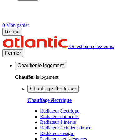
0
Mon panier
Retour
On est bien chez vous.
Fermer
Chauffer
le logement
Chauffer
le logement
Chauffage électrique
Chauffage électrique
Radiateur électrique
Radiateur connecté
Radiateur à inertie
Radiateur à chaleur douce
Radiateur design
Radiateur petits espaces