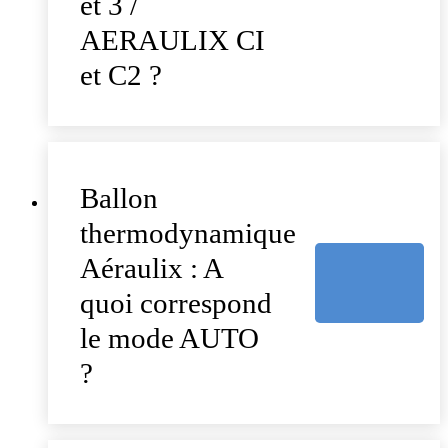
et 3 /
AERAULIX CI
et C2 ?
Ballon
thermodynamique
Aéraulix : A
quoi correspond
le mode AUTO
?