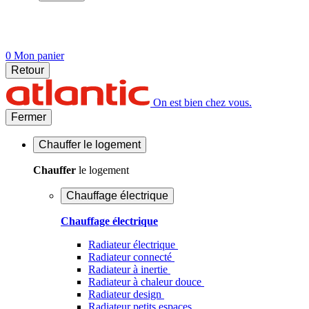
0
Mon panier
Retour
On est bien chez vous.
Fermer
Chauffer
le logement
Chauffer
le logement
Chauffage électrique
Chauffage électrique
Radiateur électrique
Radiateur connecté
Radiateur à inertie
Radiateur à chaleur douce
Radiateur design
Radiateur petits espaces