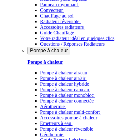
Panneau rayonnant
Convecteur
Chauffage au sol
Radiateur réversible
Accessoires radiateurs
Guide Chauffage
Votre radiateur idéal en quelques clics
Questions / Réponses Radiateurs
Pompe à chaleur
Pompe à chaleur
Pompe à chaleur air/eau
Pompe à chaleur air/air
Pompe à chaleur hybride
Pompe à chaleur​ eau/eau
Pompe à chaleur monobloc
Pompe à chaleur connectée
Aérothermie
Pompe à chaleur multi-confort
Accessoires pompe à chaleur
Emetteurs à eau
Pompe à chaleur réversible
Géothermie