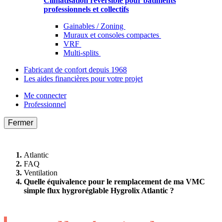
Climatisation réversible pour bâtiments
professionnels et collectifs
Gainables / Zoning
Muraux et consoles compactes
VRF
Multi-splits
Fabricant de confort depuis 1968
Les aides financières pour votre projet
Me connecter
Professionnel
Fermer
Atlantic
FAQ
Ventilation
Quelle équivalence pour le remplacement de ma VMC
simple flux hygroréglable Hygrolix Atlantic ?