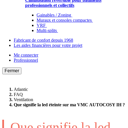
Climatisation réversible pour bâtiments
professionnels et collectifs
Gainables / Zoning
Muraux et consoles compactes
VRF
Multi-splits
Fabricant de confort depuis 1968
Les aides financières pour votre projet
Me connecter
Professionnel
Fermer
Atlantic
FAQ
Ventilation
Que signifie la led éteinte sur ma VMC AUTOCOSY IH ?
Que signifie la led