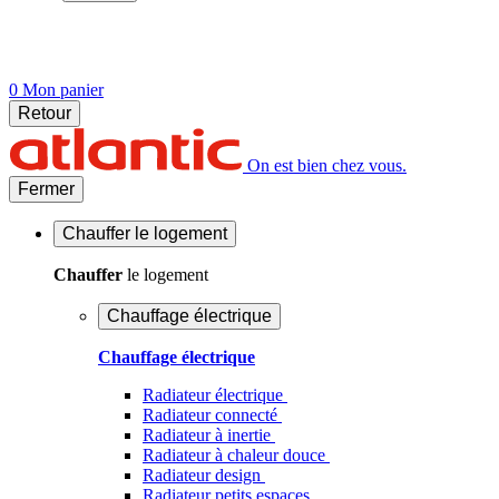
0
Mon panier
Retour
On est bien chez vous.
Fermer
Chauffer
le logement
Chauffer
le logement
Chauffage électrique
Chauffage électrique
Radiateur électrique
Radiateur connecté
Radiateur à inertie
Radiateur à chaleur douce
Radiateur design
Radiateur petits espaces