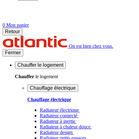
0
Mon panier
Retour
On est bien chez vous.
Fermer
Chauffer
le logement
Chauffer
le logement
Chauffage électrique
Chauffage électrique
Radiateur électrique
Radiateur connecté
Radiateur à inertie
Radiateur à chaleur douce
Radiateur design
Radiateur petits espaces