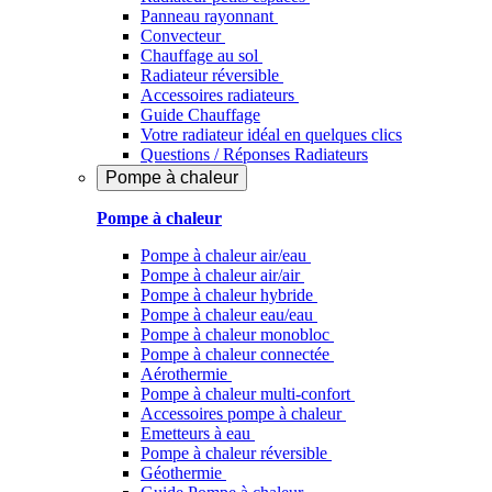
Panneau rayonnant
Convecteur
Chauffage au sol
Radiateur réversible
Accessoires radiateurs
Guide Chauffage
Votre radiateur idéal en quelques clics
Questions / Réponses Radiateurs
Pompe à chaleur
Pompe à chaleur
Pompe à chaleur air/eau
Pompe à chaleur air/air
Pompe à chaleur hybride
Pompe à chaleur​ eau/eau
Pompe à chaleur monobloc
Pompe à chaleur connectée
Aérothermie
Pompe à chaleur multi-confort
Accessoires pompe à chaleur
Emetteurs à eau
Pompe à chaleur réversible
Géothermie