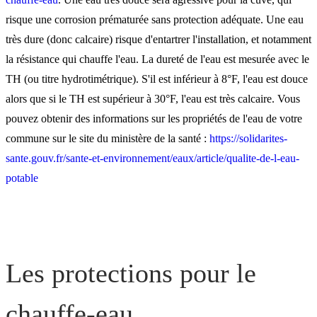
risque une corrosion prématurée sans protection adéquate. Une eau
L'anode titane
très dure (donc calcaire) risque d'entartrer l'installation, et notamment
la résistance qui chauffe l'eau. La dureté de l'eau est mesurée avec le
TH (ou titre hydrotimétrique). S'il est inférieur à 8°F, l'eau est douce
Peut-on faire fonctionner 
alors que si le TH est supérieur à 30°F, l'eau est très calcaire. Vous
chauffe-eau sans anode ?
pouvez obtenir des informations sur les propriétés de l'eau de votre
commune sur le site du ministère de la santé :
https://solidarites-
Les chauffe-eau Atlantic
sante.gouv.fr/sante-et-environnement/eaux/article/qualite-de-l-eau-
potable
Les protections pour le
chauffe-eau