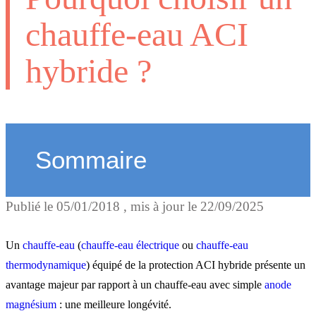
chauffe-eau ACI
hybride ?
Sommaire
Publié le
05/01/2018
, mis à jour le
22/09/2025
Une protection contre la
corrosion
Un
chauffe-eau
(
chauffe-eau électrique
ou
chauffe-eau
thermodynamique
) équipé de la protection ACI hybride présente un
avantage majeur par rapport à un chauffe-eau avec simple
anode
Une durée de vie optimisé
magnésium
: une meilleure longévité.