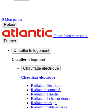
0
Mon panier
Retour
On est bien chez vous.
Fermer
Chauffer
le logement
Chauffer
le logement
Chauffage électrique
Chauffage électrique
Radiateur électrique
Radiateur connecté
Radiateur à inertie
Radiateur à chaleur douce
Radiateur design
Radiateur petits espaces