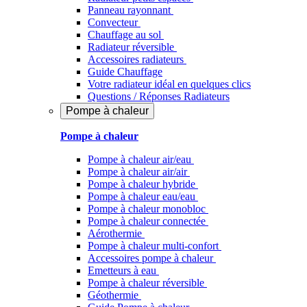
Panneau rayonnant
Convecteur
Chauffage au sol
Radiateur réversible
Accessoires radiateurs
Guide Chauffage
Votre radiateur idéal en quelques clics
Questions / Réponses Radiateurs
Pompe à chaleur
Pompe à chaleur
Pompe à chaleur air/eau
Pompe à chaleur air/air
Pompe à chaleur hybride
Pompe à chaleur​ eau/eau
Pompe à chaleur monobloc
Pompe à chaleur connectée
Aérothermie
Pompe à chaleur multi-confort
Accessoires pompe à chaleur
Emetteurs à eau
Pompe à chaleur réversible
Géothermie