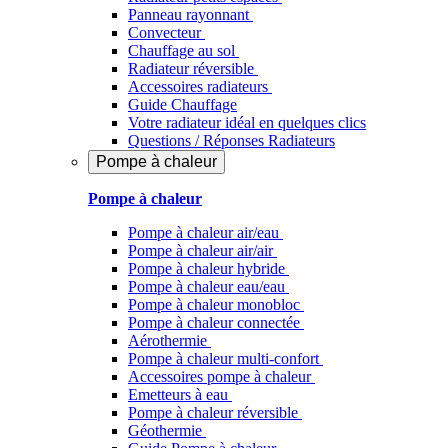
Panneau rayonnant
Convecteur
Chauffage au sol
Radiateur réversible
Accessoires radiateurs
Guide Chauffage
Votre radiateur idéal en quelques clics
Questions / Réponses Radiateurs
Pompe à chaleur
Pompe à chaleur
Pompe à chaleur air/eau
Pompe à chaleur air/air
Pompe à chaleur hybride
Pompe à chaleur​ eau/eau
Pompe à chaleur monobloc
Pompe à chaleur connectée
Aérothermie
Pompe à chaleur multi-confort
Accessoires pompe à chaleur
Emetteurs à eau
Pompe à chaleur réversible
Géothermie