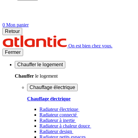
0
Mon panier
Retour
On est bien chez vous.
Fermer
Chauffer
le logement
Chauffer
le logement
Chauffage électrique
Chauffage électrique
Radiateur électrique
Radiateur connecté
Radiateur à inertie
Radiateur à chaleur douce
Radiateur design
Radiateur petits espaces