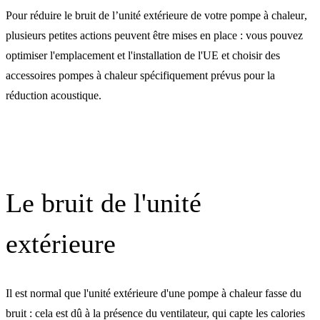
Pour réduire le bruit de l’unité extérieure de votre
pompe à chaleur
,
Les bonnes pratiques
plusieurs petites actions peuvent être mises en place : vous pouvez
optimiser l'emplacement et l'installation de l'UE et choisir des
d'installation de l'unité
accessoires pompes à chaleur
spécifiquement prévus pour la
extérieure
réduction acoustique.
Les accessoires pompes à
chaleur
Le bruit de l'unité
Des pompes à chaleur plu
extérieure
silencieuses
Il est normal que l'unité extérieure d'une pompe à chaleur fasse du
Installation pompe à chale
bruit : cela est dû à la présence du ventilateur, qui capte les calories