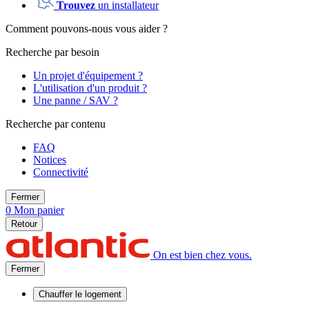
Trouvez
un installateur
Comment pouvons-nous vous aider ?
Recherche par besoin
Un projet d'équipement ?
L'utilisation d'un produit ?
Une panne / SAV ?
Recherche par contenu
FAQ
Notices
Connectivité
Fermer
0
Mon panier
Retour
On est bien chez vous.
Fermer
Chauffer
le logement