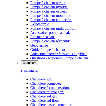
Pompe à chaleur air/air
Pompe à chaleur hybride
Pompe à chaleur​ eau/eau
Pompe à chaleur monobloc
Pompe à chaleur connectée
Aérothermie
Pompe à chaleur multi-confort
Accessoires pompe à chaleur
Emetteurs à eau
Pompe à chaleur réversible
Géothermie
Guide Pompe à chaleur
Aides financières : êtes-vous éligible ?
Questions / Réponses Pompe à chaleur
Chaudière
Chaudière
Chaudière gaz
Chaudière connectée
Chaudière à condensation
Chaudière murale gaz
Chaudière sol gaz
Chaudière sol fioul
Chaudière basse température