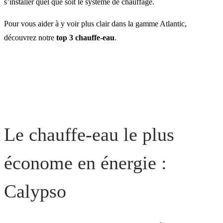
s’installer quel que soit le système de chauffage.
Pour vous aider à y voir plus clair dans la gamme Atlantic,
Le chauffe-eau électrique 
découvrez notre
top 3 chauffe-eau
.
plus flexible : Aquéo
Estimez votre projet chauf
eau avec Atlantic
Le chauffe-eau le plus
économe en énergie :
Calypso