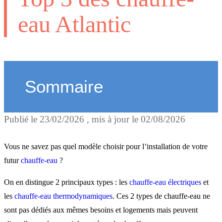
eau Atlantic
Sommaire
Publié le
23/02/2026
, mis à jour le
02/08/2026
Le chauffe-eau le plus
économe en énergie :
Vous ne savez pas quel modèle choisir pour l’installation de votre
Calypso
futur
chauffe-eau
?
On en distingue 2 principaux types : les
chauffe-eau électriques
et
Le chauffe-eau électrique 
les
chauffe-eau thermodynamiques
. Ces 2 types de chauffe-eau ne
sont pas dédiés aux mêmes besoins et logements mais peuvent
plus passe-partout : Linéo