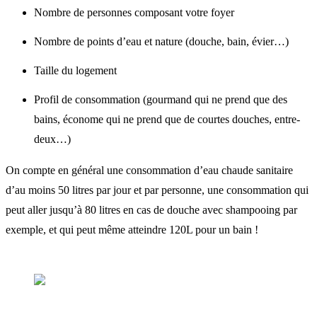
Nombre de personnes composant votre foyer
La capacité d'un chauffe-e
Nombre de points d’eau et nature (douche, bain, évier…)
à semi-accumulation
Taille du logement
Profil de consommation (gourmand qui ne prend que des
Nos conseils pour votre
bains, économe qui ne prend que de courtes douches, entre-
deux…)
chauffe-eau
On compte en général une consommation d’eau chaude sanitaire
d’au moins 50 litres par jour et par personne, une consommation qui
La gamme de chauffe-eau
peut aller jusqu’à 80 litres en cas de douche avec shampooing par
Atlantic
exemple, et qui peut même atteindre 120L pour un bain !