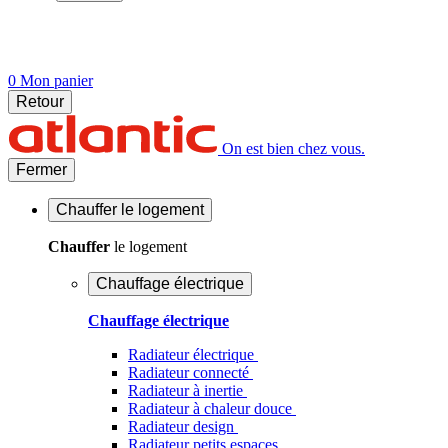
0
Mon panier
Retour
On est bien chez vous.
Fermer
Chauffer
le logement
Chauffer
le logement
Chauffage électrique
Chauffage électrique
Radiateur électrique
Radiateur connecté
Radiateur à inertie
Radiateur à chaleur douce
Radiateur design
Radiateur petits espaces