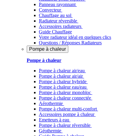
Panneau rayonnant
Convecteur
Chauffage au sol
Radiateur réversible
Accessoires radiateurs
Guide Chauffage
Votre radiateur idéal en quelques clics
Questions / Réponses Radiateurs
Pompe à chaleur
Pompe à chaleur
Pompe à chaleur air/eau
Pompe à chaleur air/air
Pompe à chaleur hybride
Pompe à chaleur​ eau/eau
Pompe à chaleur monobloc
Pompe à chaleur connectée
Aérothermie
Pompe à chaleur multi-confort
Accessoires pompe à chaleur
Emetteurs à eau
Pompe à chaleur réversible
Géothermie