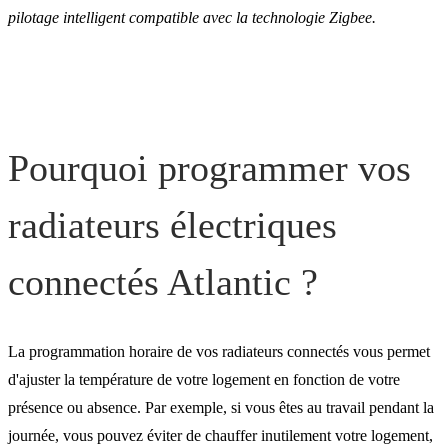
chauffe pour des radiateur
pilotage intelligent compatible avec la technologie Zigbee.
compatibles Zigbee depui
l’application Atlantic
Cozytouch ?
Pourquoi programmer vos
Radiateur Galapagos
radiateurs électriques
connecté : programme hor
prédéfini.
connectés Atlantic ?
La programmation horaire de vos radiateurs connectés vous permet
d'ajuster la température de votre logement en fonction de votre
présence ou absence. Par exemple, si vous êtes au travail pendant la
journée, vous pouvez éviter de chauffer inutilement votre logement,