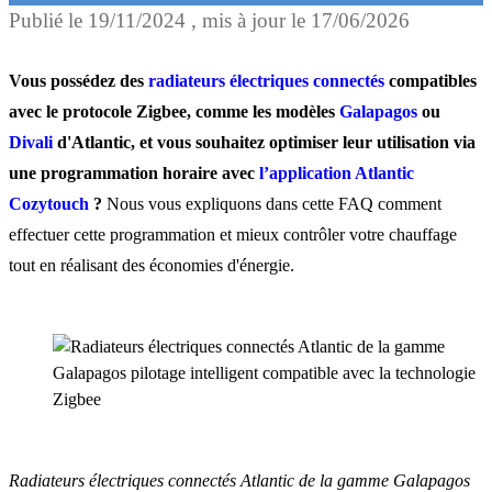
Publié le
19/11/2024
, mis à jour le
17/06/2026
Pourquoi programmer vos
radiateurs électriques
Vous possédez des
radiateurs électriques connectés
compatibles
connectés Atlantic ?
avec le protocole Zigbee, comme les modèles
Galapagos
ou
Divali
d'Atlantic, et vous souhaitez optimiser leur utilisation via
une programmation horaire avec
l’application Atlantic
Quels sont les prérequis p
Cozytouch
?
Nous vous expliquons dans cette FAQ comment
programmer des radiateur
effectuer cette programmation et mieux contrôler votre chauffage
électriques Atlantic
tout en réalisant des économies d'énergie.
compatible Zigbee via
l’application Cozytouch ?
Comment créer un
programme horaire de
Radiateurs électriques connectés Atlantic de la gamme Galapagos