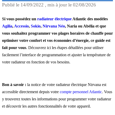
Publié le
14/09/2022
, mis à jour le
02/08/2026
Comment créer un
programme horaire pour 
Si vous possédez un
radiateur électrique
Atlantic des modèles
radiateurs Atlantic ?
Agilia
,
Accessio
,
Sokio
,
Nirvana Néo
, Naria ou Abélia et que
vous souhaitez programmer vos plages horaires de chauffe pour
optimiser votre confort et vos économies d’énergie, ce guide est
Tutoriel vidéo :
fait pour vous
. Découvrez ici les étapes détaillées pour utiliser
facilement l’interface de programmation et ajuster la température de
votre radiateur en fonction de vos besoins.
Programmer votre radiateu
Atlantic à distance avec
l’application Cozytouch
Bon à savoir :
la notice de votre radiateur électrique Nirvana est
accessible directement depuis votre
compte personnel Atlantic
. Vous
y trouverez toutes les informations pour programmer votre radiateur
et découvrir les autres fonctionnalités de votre appareil.