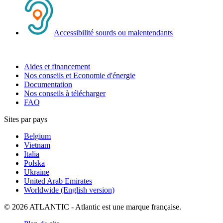
Accessibilité sourds ou malentendants
Aides et financement
Nos conseils et Economie d'énergie
Documentation
Nos conseils à télécharger
FAQ
Sites par pays
Belgium
Vietnam
Italia
Polska
Ukraine
United Arab Emirates
Worldwide (English version)
© 2026 ATLANTIC - Atlantic est une marque française.