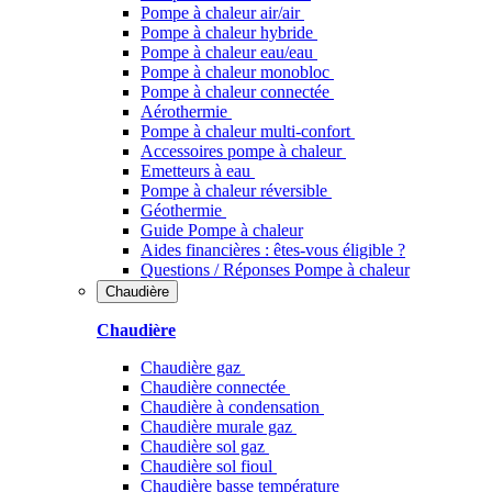
Pompe à chaleur air/air
Pompe à chaleur hybride
Pompe à chaleur​ eau/eau
Pompe à chaleur monobloc
Pompe à chaleur connectée
Aérothermie
Pompe à chaleur multi-confort
Accessoires pompe à chaleur
Emetteurs à eau
Pompe à chaleur réversible
Géothermie
Guide Pompe à chaleur
Aides financières : êtes-vous éligible ?
Questions / Réponses Pompe à chaleur
Chaudière
Chaudière
Chaudière gaz
Chaudière connectée
Chaudière à condensation
Chaudière murale gaz
Chaudière sol gaz
Chaudière sol fioul
Chaudière basse température