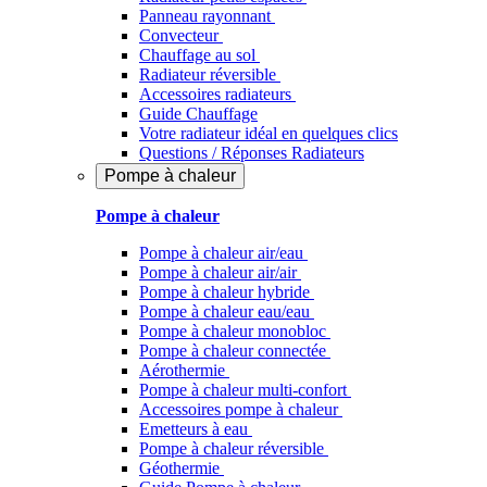
Panneau rayonnant
Convecteur
Chauffage au sol
Radiateur réversible
Accessoires radiateurs
Guide Chauffage
Votre radiateur idéal en quelques clics
Questions / Réponses Radiateurs
Pompe à chaleur
Pompe à chaleur
Pompe à chaleur air/eau
Pompe à chaleur air/air
Pompe à chaleur hybride
Pompe à chaleur​ eau/eau
Pompe à chaleur monobloc
Pompe à chaleur connectée
Aérothermie
Pompe à chaleur multi-confort
Accessoires pompe à chaleur
Emetteurs à eau
Pompe à chaleur réversible
Géothermie