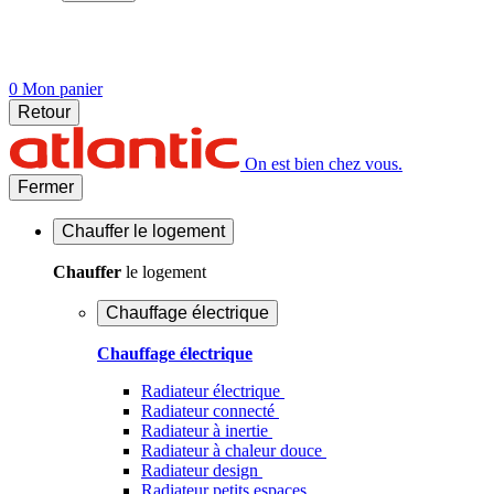
0
Mon panier
Retour
On est bien chez vous.
Fermer
Chauffer
le logement
Chauffer
le logement
Chauffage électrique
Chauffage électrique
Radiateur électrique
Radiateur connecté
Radiateur à inertie
Radiateur à chaleur douce
Radiateur design
Radiateur petits espaces