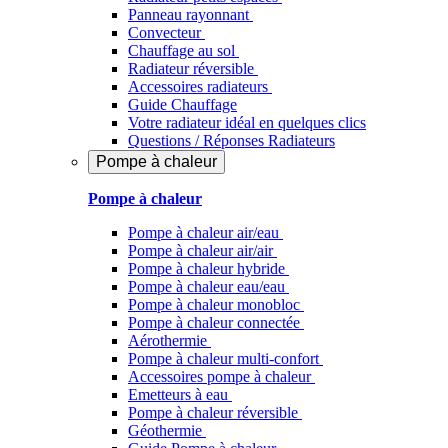
Panneau rayonnant
Convecteur
Chauffage au sol
Radiateur réversible
Accessoires radiateurs
Guide Chauffage
Votre radiateur idéal en quelques clics
Questions / Réponses Radiateurs
Pompe à chaleur
Pompe à chaleur
Pompe à chaleur air/eau
Pompe à chaleur air/air
Pompe à chaleur hybride
Pompe à chaleur​ eau/eau
Pompe à chaleur monobloc
Pompe à chaleur connectée
Aérothermie
Pompe à chaleur multi-confort
Accessoires pompe à chaleur
Emetteurs à eau
Pompe à chaleur réversible
Géothermie