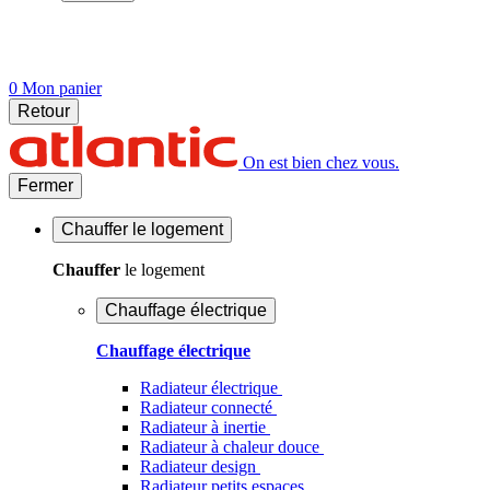
0
Mon panier
Retour
On est bien chez vous.
Fermer
Chauffer
le logement
Chauffer
le logement
Chauffage électrique
Chauffage électrique
Radiateur électrique
Radiateur connecté
Radiateur à inertie
Radiateur à chaleur douce
Radiateur design
Radiateur petits espaces