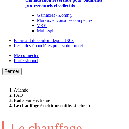
Climatisation réversible pour bâtiments
professionnels et collectifs
Gainables / Zoning
Muraux et consoles compactes
VRF
Multi-splits
Fabricant de confort depuis 1968
Les aides financières pour votre projet
Me connecter
Professionnel
Fermer
Atlantic
FAQ
Radiateur électrique
Le chauffage électrique coûte-t-il cher ?
Le chauffage