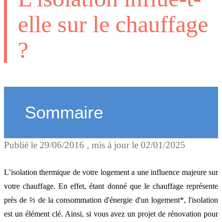
elle sur le chauffage
?
Sommaire
Publié le
29/06/2016
, mis à jour le
02/01/2025
L'isolation, élément-clé de
votre confort et de vos
L’isolation thermique de votre logement a une influence majeure sur
factures d'énergie
votre chauffage. En effet, étant donné que le chauffage représente
près de ⅔ de la consommation d'énergie d'un logement*, l'isolation
est un élément clé. Ainsi, si vous avez un projet de rénovation pour