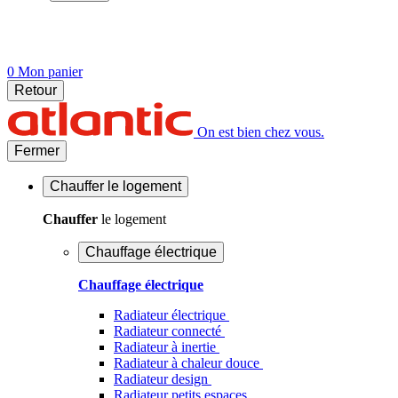
0
Mon panier
Retour
On est bien chez vous.
Fermer
Chauffer
le logement
Chauffer
le logement
Chauffage électrique
Chauffage électrique
Radiateur électrique
Radiateur connecté
Radiateur à inertie
Radiateur à chaleur douce
Radiateur design
Radiateur petits espaces