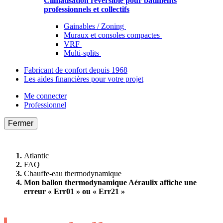
Climatisation réversible pour bâtiments
professionnels et collectifs
Gainables / Zoning
Muraux et consoles compactes
VRF
Multi-splits
Fabricant de confort depuis 1968
Les aides financières pour votre projet
Me connecter
Professionnel
Fermer
Atlantic
FAQ
Chauffe-eau thermodynamique
Mon ballon thermodynamique Aéraulix affiche une
erreur « Err01 » ou « Err21 »