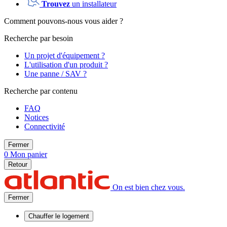
Trouvez
un installateur
Comment pouvons-nous vous aider ?
Recherche par besoin
Un projet d'équipement ?
L'utilisation d'un produit ?
Une panne / SAV ?
Recherche par contenu
FAQ
Notices
Connectivité
Fermer
0
Mon panier
Retour
On est bien chez vous.
Fermer
Chauffer
le logement