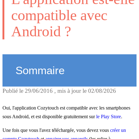
compatible avec
Android ?
Sommaire
Publié le
29/06/2016
, mis à jour le
02/08/2026
À quoi sert l'application
Atlantic Cozytouch ?
Oui, l'application Cozytouch est compatible avec les smartphones
sous Android, et est disponible gratuitement sur
le Play Store
.
Quels équipements peut-o
Une fois que vous l'avez téléchargée, vous devez vous
créer un
compte Cozytouch
et
appairer vos appareils
(les relier à