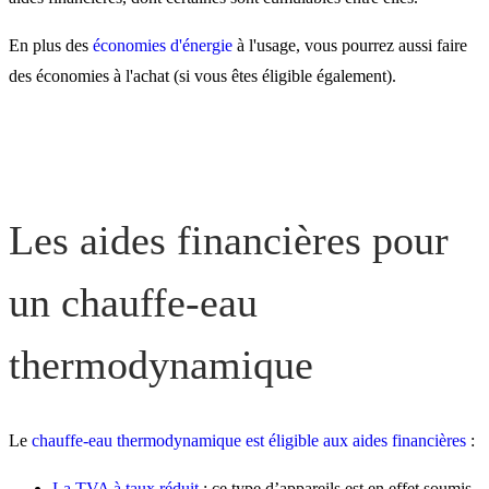
thermodynamique
En plus des
économies d'énergie
à l'usage, vous pourrez aussi faire
Les critères et conditions
des économies à l'achat (si vous êtes éligible également).
d'éligibilité aux aides
Un simulateur d'aides
Les aides financières pour
financières chauffe-eau
un chauffe-eau
Un pro pour l'installation
thermodynamique
Pour vous aider avec les
aides
Le
chauffe-eau thermodynamique est éligible aux aides financières
:
La TVA à taux réduit
: ce type d’appareils est en effet soumis