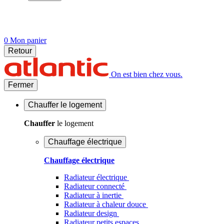
0
Mon panier
Retour
On est bien chez vous.
Fermer
Chauffer
le logement
Chauffer
le logement
Chauffage électrique
Chauffage électrique
Radiateur électrique
Radiateur connecté
Radiateur à inertie
Radiateur à chaleur douce
Radiateur design
Radiateur petits espaces