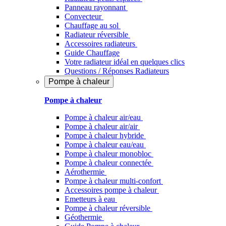
Panneau rayonnant
Convecteur
Chauffage au sol
Radiateur réversible
Accessoires radiateurs
Guide Chauffage
Votre radiateur idéal en quelques clics
Questions / Réponses Radiateurs
Pompe à chaleur
Pompe à chaleur
Pompe à chaleur air/eau
Pompe à chaleur air/air
Pompe à chaleur hybride
Pompe à chaleur​ eau/eau
Pompe à chaleur monobloc
Pompe à chaleur connectée
Aérothermie
Pompe à chaleur multi-confort
Accessoires pompe à chaleur
Emetteurs à eau
Pompe à chaleur réversible
Géothermie