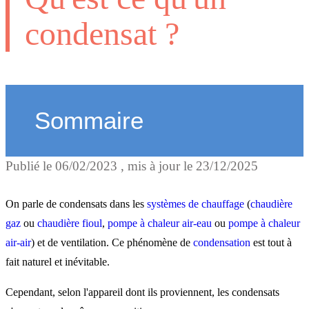
condensat ?
Sommaire
Publié le
06/02/2023
, mis à jour le
23/12/2025
Qu'est-ce qu'un condensat 
comment se forme-t-il ?
On parle de condensats dans les
systèmes de chauffage
(
chaudière
gaz
ou
chaudière fioul
,
pompe à chaleur air-eau
ou
pompe à chaleur
air-air
) et de ventilation. Ce phénomène de
condensation
est tout à
Comment et pourquoi
fait naturel et inévitable.
évacuer les condensats d’
Cependant, selon l'appareil dont ils proviennent, les condensats
chaudière ?