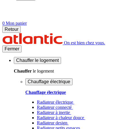
0
Mon panier
Retour
On est bien chez vous.
Fermer
Chauffer
le logement
Chauffer
le logement
Chauffage électrique
Chauffage électrique
Radiateur électrique
Radiateur connecté
Radiateur à inertie
Radiateur à chaleur douce
Radiateur design
Radiateur petits espaces