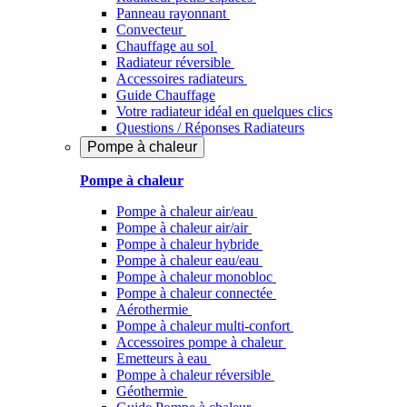
Panneau rayonnant
Convecteur
Chauffage au sol
Radiateur réversible
Accessoires radiateurs
Guide Chauffage
Votre radiateur idéal en quelques clics
Questions / Réponses Radiateurs
Pompe à chaleur
Pompe à chaleur
Pompe à chaleur air/eau
Pompe à chaleur air/air
Pompe à chaleur hybride
Pompe à chaleur​ eau/eau
Pompe à chaleur monobloc
Pompe à chaleur connectée
Aérothermie
Pompe à chaleur multi-confort
Accessoires pompe à chaleur
Emetteurs à eau
Pompe à chaleur réversible
Géothermie