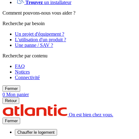
Trouvez
un installateur
Comment pouvons-nous vous aider ?
Recherche par besoin
Un projet d'équipement ?
L'utilisation d'un produit ?
Une panne / SAV ?
Recherche par contenu
FAQ
Notices
Connectivité
Fermer
0
Mon panier
Retour
On est bien chez vous.
Fermer
Chauffer
le logement