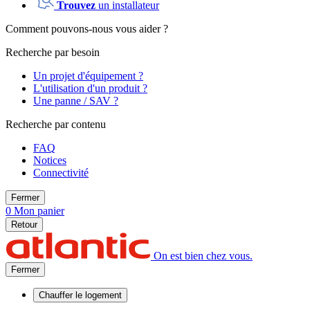
Trouvez
un installateur
Comment pouvons-nous vous aider ?
Recherche par besoin
Un projet d'équipement ?
L'utilisation d'un produit ?
Une panne / SAV ?
Recherche par contenu
FAQ
Notices
Connectivité
Fermer
0
Mon panier
Retour
On est bien chez vous.
Fermer
Chauffer
le logement