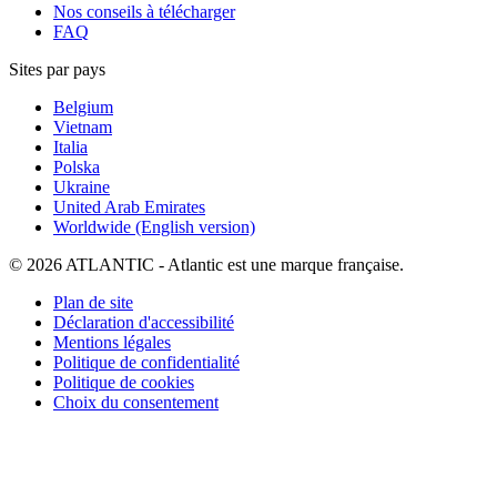
Nos conseils à télécharger
FAQ
Sites par pays
Belgium
Vietnam
Italia
Polska
Ukraine
United Arab Emirates
Worldwide (English version)
© 2026 ATLANTIC - Atlantic est une marque française.
Plan de site
Déclaration d'accessibilité
Mentions légales
Politique de confidentialité
Politique de cookies
Choix du consentement